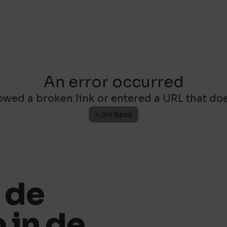
An error occurred
owed a broken link or entered a URL that does
< Go Back
 de
 in de