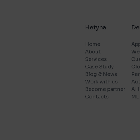
Hetyna
De
Home
App
About
We
Services
Cu
Case Study
Cl
Blog & News
Per
Work with us
Au
Become partner
AI 
Contacts
ML 