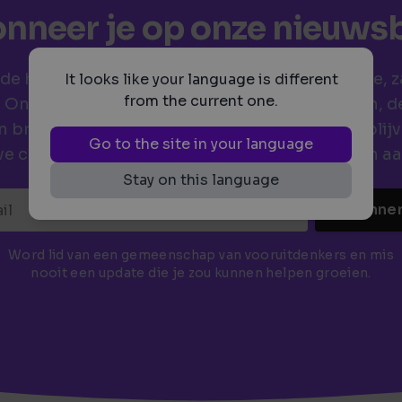
nneer je op onze nieuwsb
p de hoogte van de laatste trends in technologie, 
It looks like your language is different
from the current one.
. Onze nieuwsbrief biedt waardevolle inzichten, 
 branche-nieuws om je te helpen voorop te blijv
Go to the site in your language
ve content en updates die jouw succes kunnen aa
Stay on this language
Abonne
Word lid van een gemeenschap van vooruitdenkers en mis
nooit een update die je zou kunnen helpen groeien.