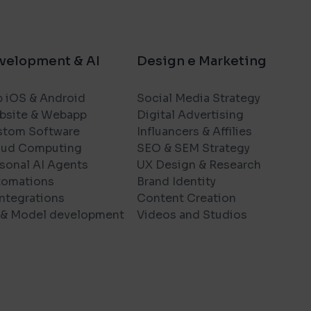
velopment & AI
Design e Marketing
 iOS & Android
Social Media Strategy
bsite & Webapp
Digital Advertising
stom Software
Influancers & Affilies
oud Computing
SEO & SEM Strategy
sonal AI Agents
UX Design & Research
tomations
Brand Identity
Integrations
Content Creation
& Model development
Videos and Studios