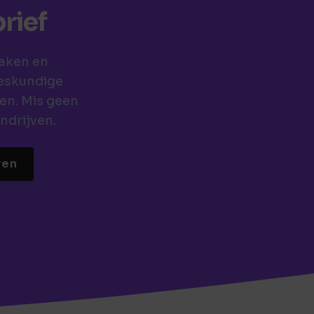
rief
zaken en
deskundige
en. Mis geen
ndrijven.
ren