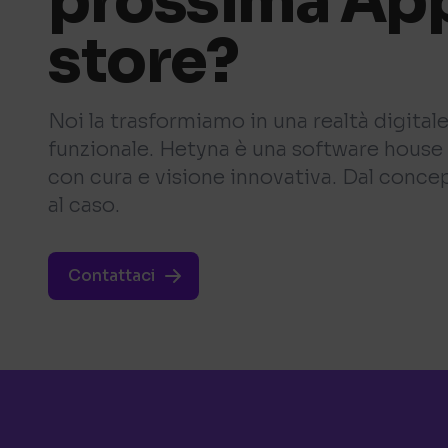
prossima App
store?
Noi la trasformiamo in una realtà digitale
funzionale. Hetyna è una software house 
con cura e visione innovativa. Dal concept
al caso.
Contattaci