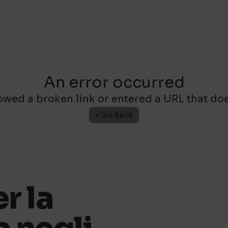
An error occurred
owed a broken link or entered a URL that does
< Go Back
r la