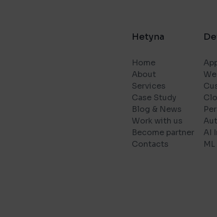
Hetyna
De
Home
App
About
We
Services
Cu
Case Study
Cl
Blog & News
Per
Work with us
Au
Become partner
AI 
Contacts
ML 