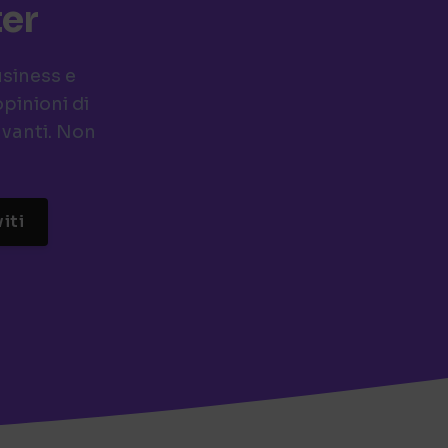
ter
usiness e
pinioni di
avanti. Non
viti