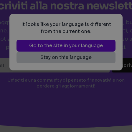
criviti alla nostra newslet
ggiornato sulle ultime tendenze in tecnologia, b
It looks like your language is different
ne. La nostra newsletter offre approfondimenti, o
from the current one.
notizie del settore per aiutarti a restare un passo 
Go to the site in your language
perdere contenuti esclusivi e aggiornamenti.
Stay on this language
Iscri
Unisciti a una community di pensatori innovativi e non
perdere gli aggiornamenti!